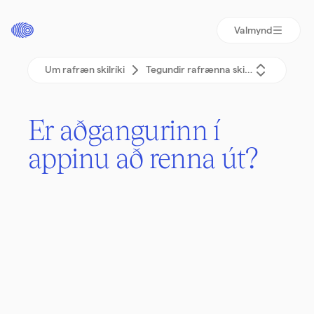
Valmynd
Um rafræn skilríki
Tegundir rafrænna skilríkja
Er aðgang­urinn í
appinu að renna út?