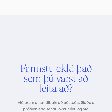
Fannstu ekki það
sem þú varst að
leita að?
Við erum alltaf tilbúin að aðstoða. Sláðu á
þráðinn eða sendu okkur línu og við