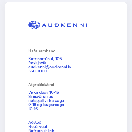
Hafa samband
Katrínartún 4, 105
Reykjavík
audkenni@audkenni.is
530 0000
Afgreiðslutími
Virka daga 10-16
Símsvörun og
netspjall virka daga
9-18 og laugardaga
10-16
Aðstoð
Netöryggi
Rafræn skilríki