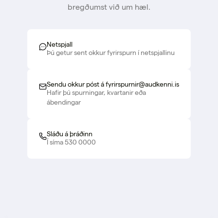
bregðumst við um hæl.
Netspjall
Þú getur sent okkur fyrirspurn í netspjallinu
Sendu okkur póst á fyrirspurnir@audkenni.is
Hafir þú spurningar, kvartanir eða
ábendingar
Sláðu á þráðinn
Í síma 530 0000