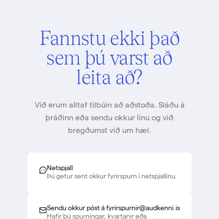
Fannstu ekki það
sem þú varst að
leita að?
Við erum alltaf tilbúin að aðstoða. Sláðu á
þráðinn eða sendu okkur línu og við
bregðumst við um hæl.
Netspjall
Þú getur sent okkur fyrirspurn í netspjallinu
Sendu okkur póst á fyrirspurnir@audkenni.is
Hafir þú spurningar, kvartanir eða