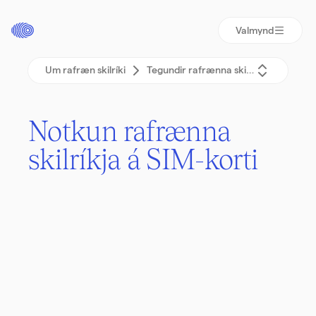
Valmynd
Um rafræn skilríki
Tegundir rafrænna skilríkja
Notkun rafrænna
skil­ríkja á SIM-­korti
Þú ferð inn á vefsvæði þjónustuveitanda.