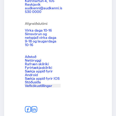
Katrínartún 4, 105
Reykjavík
audkenni@audkenni.is
530 0000
Afgreiðslutími
Virka daga 10-16
Símsvörun og
netspjall virka daga
9-18 og laugardaga
10-16
Aðstoð
Netöryggi
Rafræn skilríki
Fyrirtækjaskilríki
Sækja appið fyrir
Android
Sækja appið fyrir IOS
Stöðusíða
Vefkökustillingar