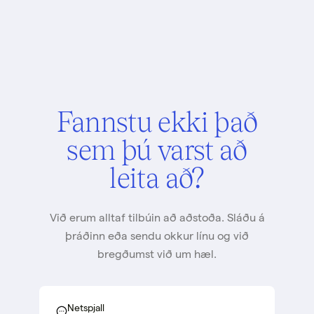
Fannstu ekki það
sem þú varst að
leita að?
Við erum alltaf tilbúin að aðstoða. Sláðu á
þráðinn eða sendu okkur línu og við
bregðumst við um hæl.
Netspjall