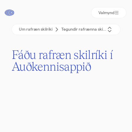
Valmynd
Um rafræn skilríki
Tegundir rafrænna skilríkja
Fáðu rafræn skil­ríki í
Auðkenn­isappið
Sjálfskráning með íslensku vegabréfi eða
íslensku nafnskírteini