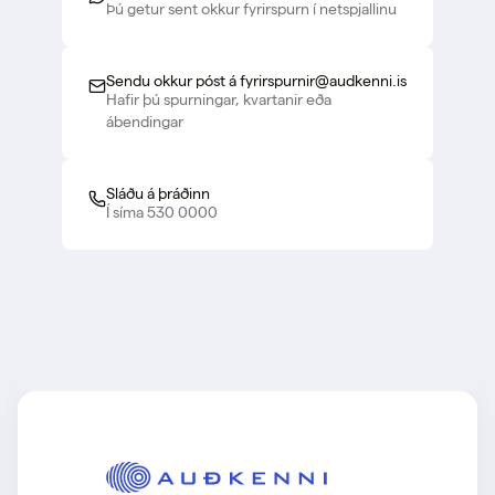
Þú getur sent okkur fyrirspurn í netspjallinu
Sendu okkur póst á fyrirspurnir@audkenni.is
Hafir þú spurningar, kvartanir eða
ábendingar
Sláðu á þráðinn
Í síma 530 0000