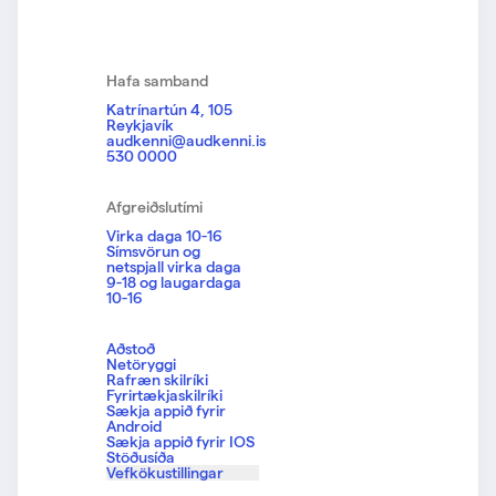
Hafa samband
Katrínartún 4, 105
Reykjavík
audkenni@audkenni.is
530 0000
Afgreiðslutími
Virka daga 10-16
Símsvörun og
netspjall virka daga
9-18 og laugardaga
10-16
Aðstoð
Netöryggi
Rafræn skilríki
Fyrirtækjaskilríki
Sækja appið fyrir
Android
Sækja appið fyrir IOS
Stöðusíða
Vefkökustillingar