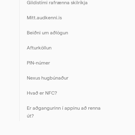
Gildistími rafrænna skilríkja
Mitt.audkenni.is
Beiðni um aðlögun
Afturköllun
PIN-númer
Nexus hugbúnaður
Hvað er NFC?
Er aðgangurinn í appinu að renna
út?