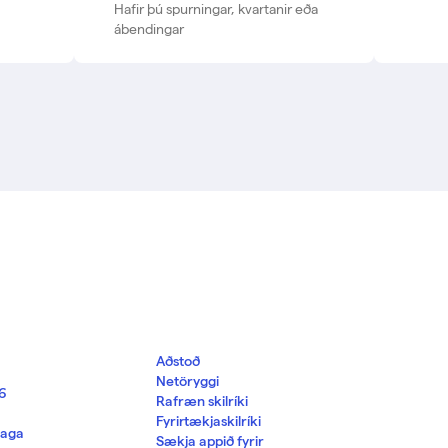
Hafir þú spurningar, kvartanir eða
ábendingar
Aðstoð
Netöryggi
16
Rafræn skilríki
Fyrirtækjaskilríki
daga
Sækja appið fyrir