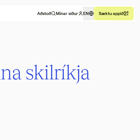
Aðstoð
Mínar síður
EN
Sæktu appið
a skil­ríkja