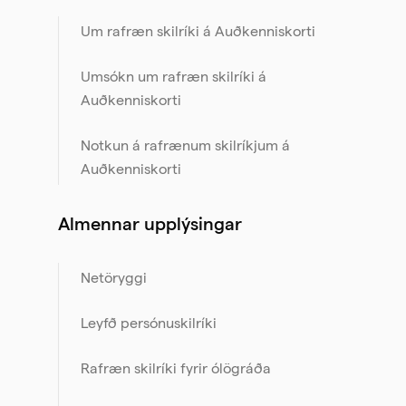
Um rafræn skilríki á Auðkenniskorti
Umsókn um rafræn skilríki á
Auðkenniskorti
Notkun á rafrænum skilríkjum á
Auðkenniskorti
Almennar upplýsingar
Netöryggi
Leyfð persónuskilríki
Rafræn skilríki fyrir ólögráða