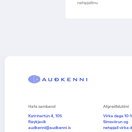
netspjallinu
Hafa samband
Afgreiðslutími
Katrínartún 4, 105
Virka daga 10-
Reykjavík
Símsvörun og
audkenni@audkenni.is
netspjall virka 