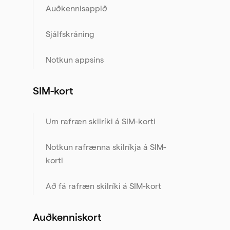
Auðkennisappið
Sjálfskráning
Notkun appsins
SIM-kort
Um rafræn skilríki á SIM-korti
Notkun rafrænna skilríkja á SIM-
korti
Að fá rafræn skilríki á SIM-kort
Auðkenniskort