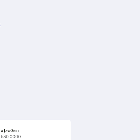
ð
 á þráðinn
a 530 0000