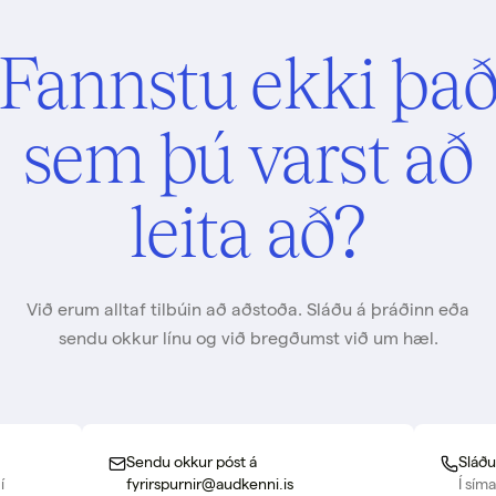
Fannstu ekki þa
sem þú varst að
leita að?
Við erum alltaf tilbúin að aðstoða. Sláðu á þráðinn eða
sendu okkur línu og við bregðumst við um hæl.
Sendu okkur póst á
Sláðu
í
fyrirspurnir@audkenni.is
Í sím