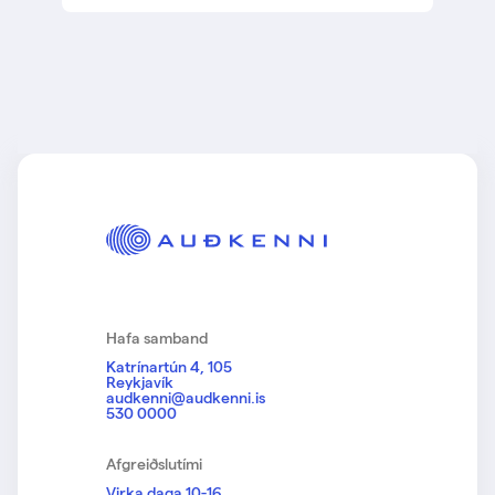
Hafa samband
Katrínartún 4, 105
Reykjavík
audkenni@audkenni.is
530 0000
Afgreiðslutími
Virka daga 10-16