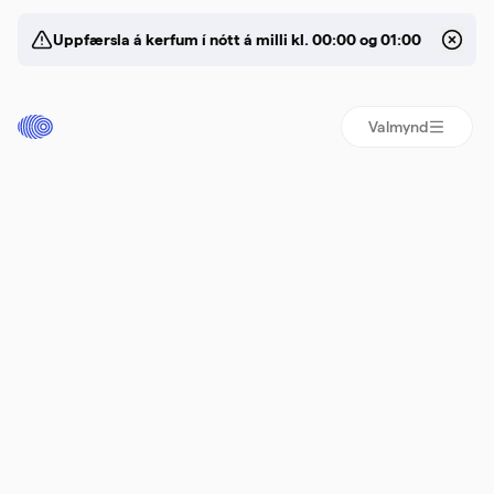
Uppfærsla á kerfum í nótt á milli kl. 00:00 og 01:00
Valmynd
App
Auðkenn­isappið er
ný
rafrænna skil­
kynslóð
ríkja!