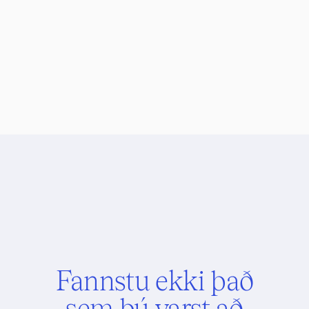
Þú átt alltaf að eiga upphafið að innskráningu
, aldrei
slá inn PIN-númerið þitt ef þú ert ekki viss.
Ef þú skiptir um síma eða snjalltæki þá þarftu að
útbúa ný skilríki í Auðkennisappinu.
Fannstu ekki það
sem þú varst að