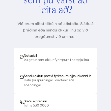
leita að?
Við erum alltaf tilbúin að aðstoða. Sláðu á
þráðinn eða sendu okkur línu og við
bregðumst við um hæl.
Netspjall
Þú getur sent okkur fyrirspurn í netspjallinu
Sendu okkur póst á fyrirspurnir@audkenni.is
Hafir þú spurningar, kvartanir eða
ábendingar
Sláðu á þráðinn
Í síma 530 0000