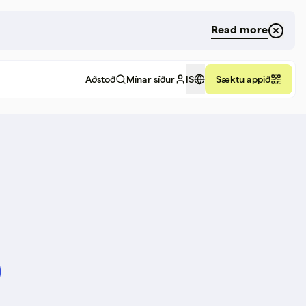
Read more
Aðstoð
Mínar síður
IS
Sæktu appið
ð