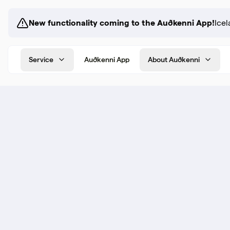
New functionality coming to the Auðkenni App!
Icel
Service
Auðkenni App
About Auðkenni