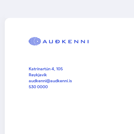
Katrínartún 4, 105
Reykjavík
audkenni@audkenni.is
530 0000