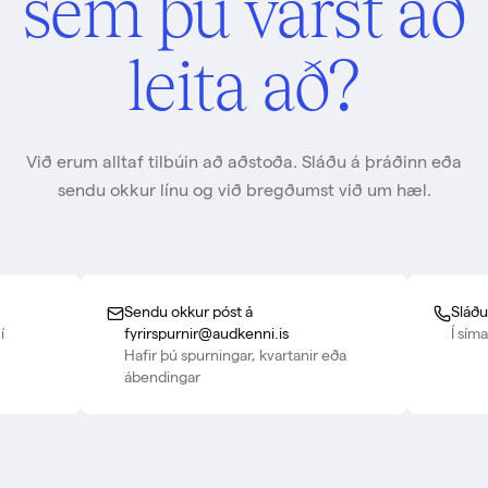
sem þú varst að
leita að?
Við erum alltaf tilbúin að aðstoða. Sláðu á þráðinn eða
sendu okkur línu og við bregðumst við um hæl.
Sendu okkur póst á
Sláðu
í
fyrirspurnir@audkenni.is
Í sím
Hafir þú spurningar, kvartanir eða
ábendingar