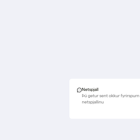
Netspjall
Þú getur sent okkur fyrirspurn 
netspjallinu